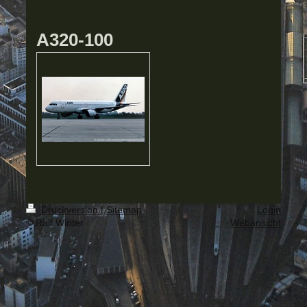
A320-100
Druckversion
|
Sitemap
Login
© Ralf Winter
Webansicht