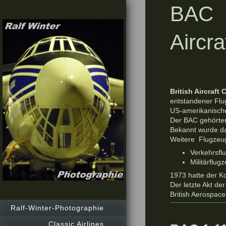
B
Aircra
British Aircraft 
entstandener Flu
US-amerikanische
Der BAC gehörten 
Bekannt wurde da
Weitere Flugzeu
Verkehrsfl
Militärflu
1973 hatte der K
Der letzte Akt der
British Aerospac
Ralf-Winter-Photographie
Classic Airlines