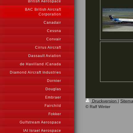
British Aerospace
BAC British Aircraft
Corporation
Canadair
Cessna
Convair
Cirrus Aircraft
Dassault Aviation
de Havilland /Canada
Diamond Aircraft Industries
Dornier
Douglas
Embraer
Druckversion
|
Sitem
Fairchild
© Ralf Winter
Fokker
Gulfstream Aerospace
IAI Israel Aerospace