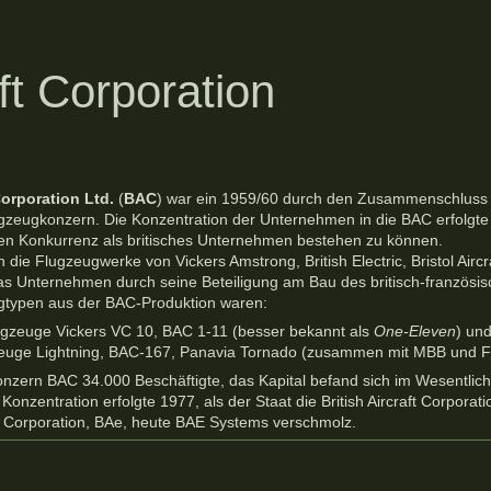
AC Br
ft Corporation
Corporation Ltd.
(
BAC
) war ein 1959/60 durch den Zusammenschluss v
gzeugkonzern. Die Konzentration der Unternehmen in die BAC erfolgte 
n Konkurrenz als britisches Unternehmen bestehen zu können.
die Flugzeugwerke von Vickers Amstrong, British Electric, Bristol Airc
s Unternehmen durch seine Beteiligung am Bau des britisch-französi
gtypen aus der BAC-Produktion waren:
ugzeuge Vickers VC 10, BAC 1-11 (besser bekannt als
One-Eleven
) un
gzeuge Lightning, BAC-167, Panavia Tornado (zusammen mit MBB und 
onzern BAC 34.000 Beschäftigte, das Kapital befand sich im Wesentlich
 Konzentration erfolgte 1977, als der Staat die British Aircraft Corpora
e Corporation, BAe, heute BAE Systems verschmolz.