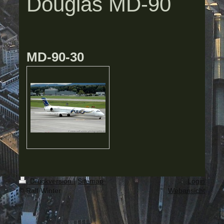
Douglas MD-90
MD-90-30
Druckversion
|
Sitemap
Login
© Ralf Winter
Webansicht