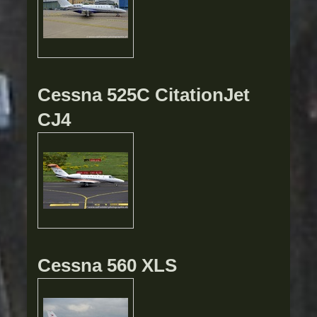
Cessna 525C CitationJet
CJ4
Cessna 560 XLS