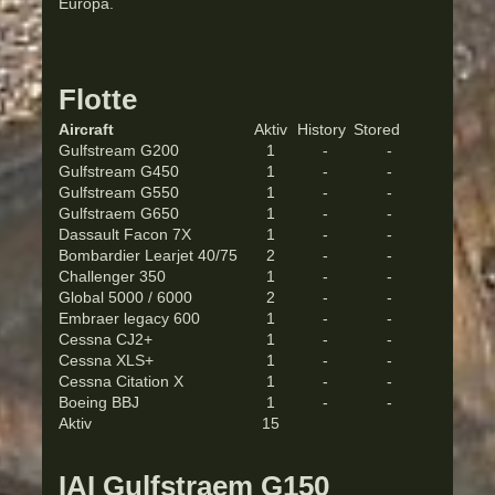
Europa.
Flotte
Aircraft
Aktiv
History
Stored
Gulfstream G200
1
-
-
Gulfstream G450
1
-
-
Gulfstream G550
1
-
-
Gulfstraem G650
1
-
-
Dassault Facon 7X
1
-
-
Bombardier Learjet 40/75
2
-
-
Challenger 350
1
-
-
Global 5000 / 6000
2
-
-
Embraer legacy 600
1
-
-
Cessna CJ2+
1
-
-
Cessna XLS+
1
-
-
Cessna Citation X
1
-
-
Boeing BBJ
1
-
-
Aktiv
15
IAI Gulfstraem G150