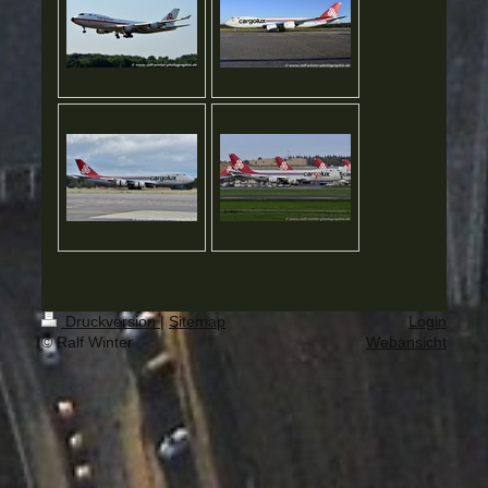
Druckversion
|
Sitemap
Login
© Ralf Winter
Webansicht