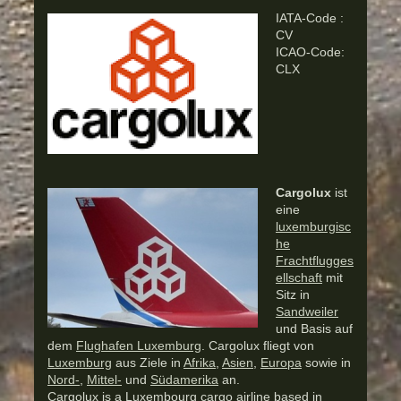
IATA-Code :
CV
ICAO-Code:
CLX
Cargolux
ist
eine
luxemburgisc
he
Frachtflugges
ellschaft
mit
Sitz in
Sandweiler
und Basis auf
dem
Flughafen Luxemburg
. Cargolux fliegt von
Luxemburg
aus Ziele in
Afrika
,
Asien
,
Europa
sowie in
Nord-
,
Mittel-
und
Südamerika
an.
Cargolux is a Luxembourg cargo airline based in