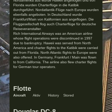
Nordamerika aus wurde Haweii angeflogen und von
Florida wurden Charterflüge in die Katibik
durchgeführt. Nordatlantik-Flüge nach Europa wurden
ebenfalls angeboten. In Deutschland wurde
Frankfurt/Main von Kalifornien aus angeflogen. Die
Fluggesellschaft flog auch Charterflüge für deutsche
Reiseveranstalter.
Rich International Airways was an American airline
whose flight operations were discontinued in 1997
due to bankruptcy. Haweii was served from North
America and charter flights to the Katibik were carried
out from Florida. North Atlantic flights to Europe were
also offered. In Germany, Frankfurt / Main was flown
to from California. The airline also flew charter flights
for German tour operators.
Flotte
Aircraft
Aktiv
History
Stored
Douglas DC-8