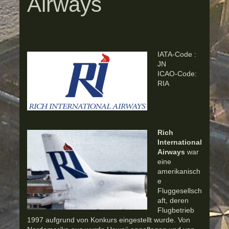
Airways
IATA-Code :
JN
ICAO-Code:
RIA
Rich
International
Airways
war
eine
amerikanisch
e
Fluggesellsch
aft, deren
Flugbetrieb
1997 aufgrund von Konkurs eingestellt wurde. Von