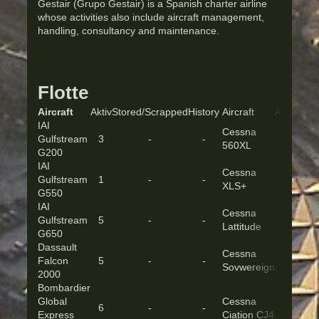
Gestair (Grupo Gestair) is a Spanish charter airline
whose activities also include aircraft management,
handling, consultancy and maintenance.
Flotte
Aircraft
Aktiv
Stored/Scrapped
History
Aircraft
Aktiv
Stor
IAI
Cessna
Gulfstream
3
-
-
1
560XL
G200
IAI
Cessna
Gulfstream
1
-
-
3
XLS+
G550
IAI
Cessna
Gulfstream
5
-
-
1
Lattitude
G650
Dassault
Cessna
Falcon
5
-
-
2
Sovwereign
2000
Bombardier
Global
Cessna
6
-
-
1
Express
Ciation CJ4