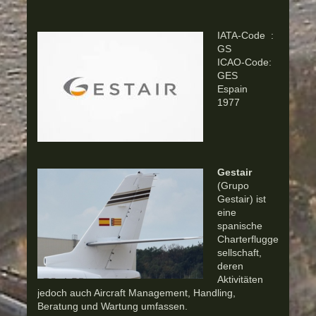
IATA-Code :
GS
ICAO-Code:
GES
Espain
1977
Gestair
(Grupo
Gestair) ist
eine
spanische
Charterflugge
sellschaft,
deren
Aktivitäten
jedoch auch Aircraft Management, Handling,
Beratung und Wartung umfassen.