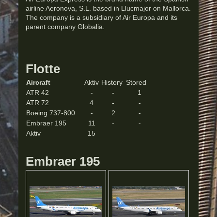
airline Aeronova, S.L. based in Llucmajor on Mallorca.
The company is a subsidiary of Air Europa and its
parent company Globalia.
Flotte
Aircraft
Aktiv
History
Stored
ATR 42
-
-
1
ATR 72
4
-
-
Boeing 737-800
-
2
-
Embraer 195
11
-
-
Aktiv
15
Embraer 195