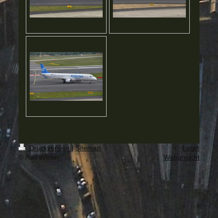
Druckversion
|
Sitemap
Login
© Ralf Winter
Webansicht