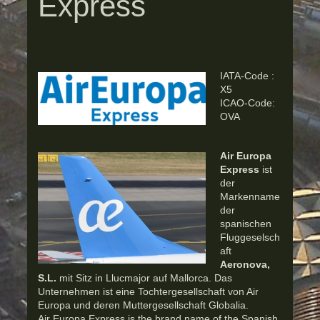
Express
IATA-Code :
X5
ICAO-Code:
OVA
Air Europa
Express
ist
der
Markenname
der
spanischen
Fluggeselsch
aft
Aeronova,
S.L.
mit Sitz in Llucmajor auf Mallorca. Das
Unternehmen ist eine Tochtergesellschaft von Air
Europa und deren Muttergesellschaft Globalia.
Air Europa Express is the brand name of the Spanish